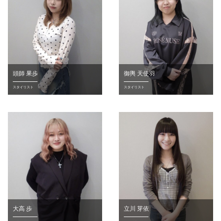
頭師 果歩
御輿 天使羽
スタイリスト
スタイリスト
大高 歩
立川 芽依