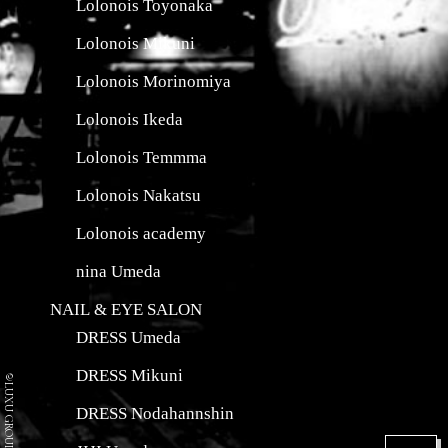
Lolonois Toyonaka
Lolonois Mikuni
Lolonois Morinomiya
Lolonois Ikeda
Lolonois Temmma
Lolonois Nakatsu
Lolonois academy
nina Umeda
NAIL & EYE SALON
DRESS Umeda
DRESS Mikuni
©LUXU GROUP Co.
DRESS Nodahannshin