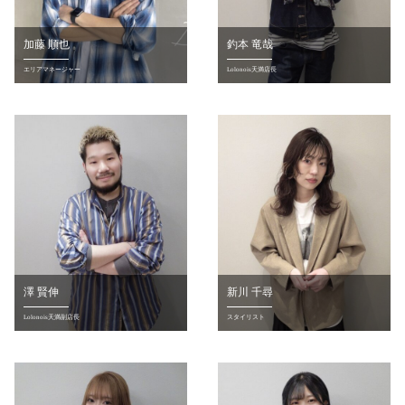
加藤 順也
釣本 竜哉
エリアマネージャー
Lolonois天満店長
澤 賢伸
新川 千尋
Lolonois天満副店長
スタイリスト