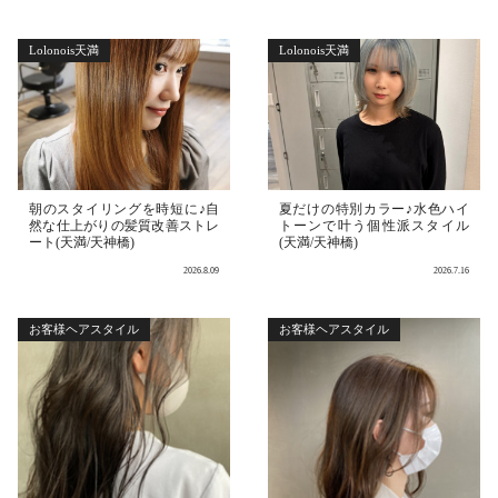
Lolonois天満
Lolonois天満
朝のスタイリングを時短に♪自
夏だけの特別カラー♪水色ハイ
然な仕上がりの髪質改善ストレ
トーンで叶う個性派スタイル
ート(天満/天神橋)
(天満/天神橋)
2026.8.09
2026.7.16
お客様ヘアスタイル
お客様ヘアスタイル