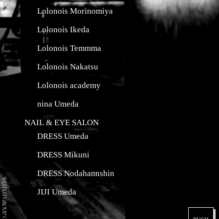
Lolonois Morinomiya
Lolonois Ikeda
Lolonois Temmma
Lolonois Nakatsu
Lolonois academy
nina Umeda
NAIL & EYE SALON
DRESS Umeda
DRESS Mikuni
DRESS Nodahannshin
©LUXU GROUP Co.
JIJI Umeda