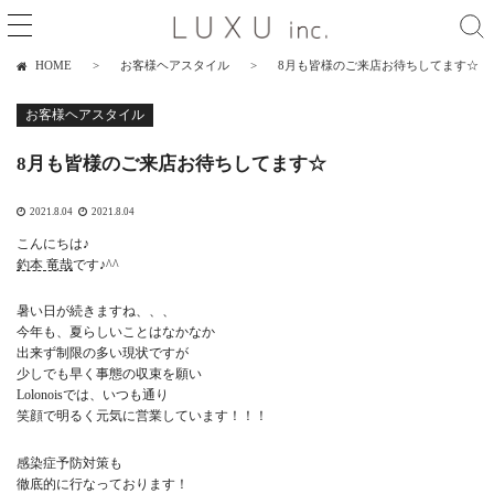
HOME
お客様ヘアスタイル
8月も皆様のご来店お待ちしてます☆
お客様ヘアスタイル
8月も皆様のご来店お待ちしてます☆
2021.8.04
2021.8.04
こんにちは♪
釣本 竜哉
です♪^^
暑い日が続きますね、、、
今年も、夏らしいことはなかなか
出来ず制限の多い現状ですが
少しでも早く事態の収束を願い
Lolonoisでは、いつも通り
笑顔で明るく元気に営業しています！！！
感染症予防対策も
徹底的に行なっております！