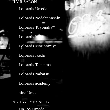
HAIR SALON
Lolonois Umeda
Lolonois Nodahannshin
Lolonois Toyonaka
Lolonois Mikuni
Lolonois Morinomiya
Lolonois Ikeda
Lolonois Temmma
Lolonois Nakatsu
Lolonois academy
nina Umeda
NAIL & EYE SALON
DRESS Umeda