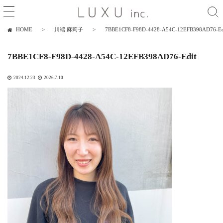
HOME
川端 麻莉子
7BBE1CF8-F98D-4428-A54C-12EFB398AD76-Ed
7BBE1CF8-F98D-4428-A54C-12EFB398AD76-Edit
2024.12.23
2026.7.10