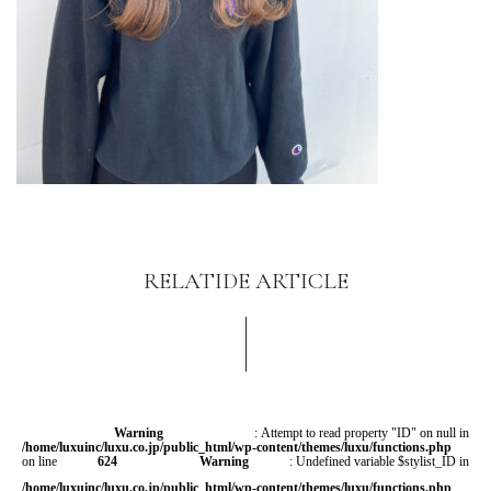
RELATIDE ARTICLE
Warning
: Attempt to read property "ID" on null in
/home/luxuinc/luxu.co.jp/public_html/wp-content/themes/luxu/functions.php
on line
624
Warning
: Undefined variable $stylist_ID in
/home/luxuinc/luxu.co.jp/public_html/wp-content/themes/luxu/functions.php