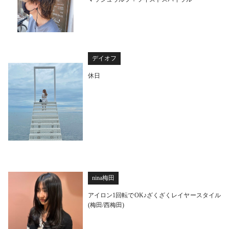
デイオフ
休日
nina梅田
アイロン1回転でOK♪ざくざくレイヤースタイル
(梅田/西梅田)