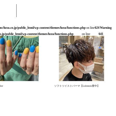
nc/luxu.co.jp/public_html/wp-content/themes/luxu/functions.php
on line
624
Warning
o.jp/public_html/wp-content/themes/luxu/functions.php
on line
641
lor
ソフトツイストパーマ【Lolonois豊中】