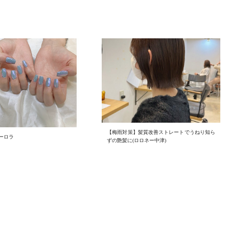
【梅雨対策】髪質改善ストレートでうねり知ら
ーロラ
ずの艶髪に(ロロネー中津)