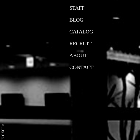
STAFF
BLOG
CATALOG
RECRUIT
ABOUT
CONTACT
©LUXU GROUP Co.