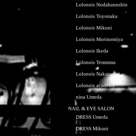
Lolonois Nodahannshin
Lolonois Toyonaka
Lolonois Mikuni
Lolonois Morinomiya
Lolonois Ikeda
Lolonois Temmma
Lolonois Nakatsu
Lolonois academy
nina Umeda
NAIL & EYE SALON
DRESS Umeda
DRESS Mikuni