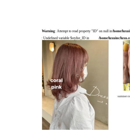
Warning
: Attempt to read property "ID" on null in
/home/luxui
: Undefined variable $stylist_ID in
/home/luxuinc/luxu.c
summer co