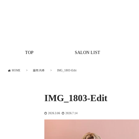
TOP
SALON LIST
HOME
藤岡 尚希
IMG_1803-Edit
IMG_1803-Edit
2026.3.06
2026.7.14