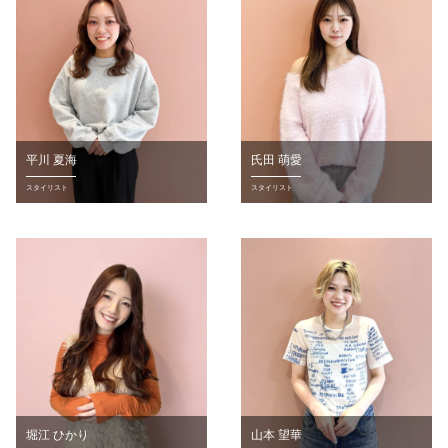
平川 夏海
氏田 萌愛
スタイリスト
スタイリスト
堀江 ひかり
山本 望華