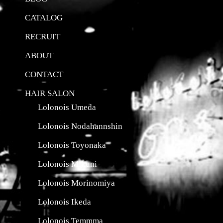
CATALOG
RECRUIT
ABOUT
CONTACT
HAIR SALON
Lolonois Umeda
Lolonois Nodahannshin
Lolonois Toyonaka
Lolonois Mikuni
Lolonois Morinomiya
Lolonois Ikeda
Lolonois Temmma