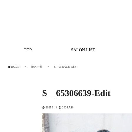
TOP
SALON LIST
HOME
松木 一華
S__65306639-Edit
S__65306639-Edit
2025.5.14
2026.7.10