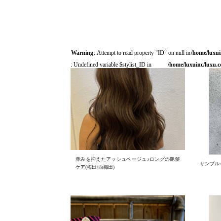
Warning
: Attempt to read property "ID" on null in
/home/luxui
: Undefined variable $stylist_ID in
/home/luxuinc/luxu.c
赤みを抑えたアッシュベージュ♪ロングの艶髪
サンプル
ケア(梅田/西梅田)