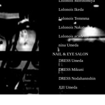
Lolonois Morinomiya
Lolonois Ikeda
Lolonois Temmma
Lolonois Nakatsu
Lolonois academy
nina Umeda
NAIL & EYE SALON
DRESS Umeda
DRESS Mikuni
DRESS Nodahannshin
JIJI Umeda