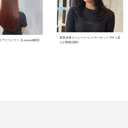
髪質改善ストレート×レイヤーカットで叶う柔
アについて☆【Lolonois梅田】
らか艶髪(池田)