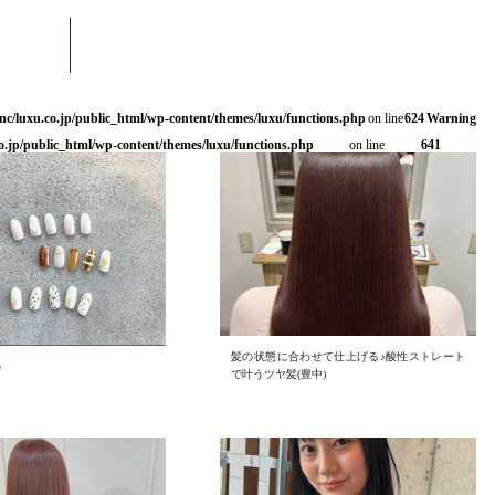
nc/luxu.co.jp/public_html/wp-content/themes/luxu/functions.php
on line
624
Warning
o.jp/public_html/wp-content/themes/luxu/functions.php
on line
641
髪の状態に合わせて仕上げる♪酸性ストレート
♪
で叶うツヤ髪(豊中)