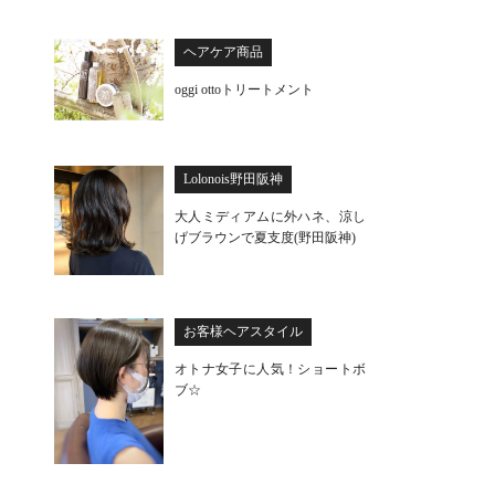
ヘアケア商品
oggi ottoトリートメント
Lolonois野田阪神
大人ミディアムに外ハネ、涼し
げブラウンで夏支度(野田阪神)
お客様ヘアスタイル
オトナ女子に人気！ショートボ
ブ☆