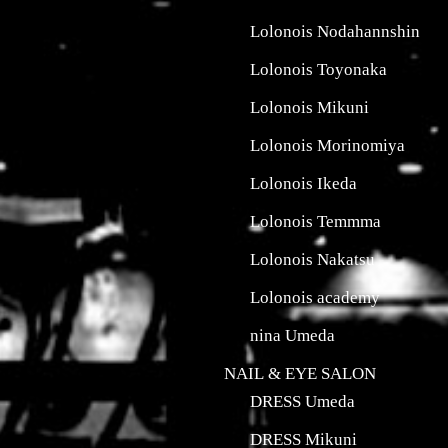
Lolonois Nodahannshin
Lolonois Toyonaka
Lolonois Mikuni
Lolonois Morinomiya
Lolonois Ikeda
Lolonois Temmma
Lolonois Nakatsu
Lolonois academy
nina Umeda
NAIL & EYE SALON
DRESS Umeda
DRESS Mikuni