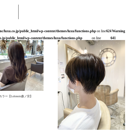
nc/luxu.co.jp/public_html/wp-content/themes/luxu/functions.php
on line
624
Warning
o.jp/public_html/wp-content/themes/luxu/functions.php
on line
641
ラー【Lolonois森ノ宮】