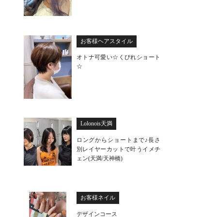
お客様ヘアスタイル
オトナ可愛い☆くびれショート
☆
Lolonois天満
ロングからショートまで♪長さ
別レイヤーカットで叶うイメチ
ェン(天満/天神橋)
お客様ネイル
デザインコース