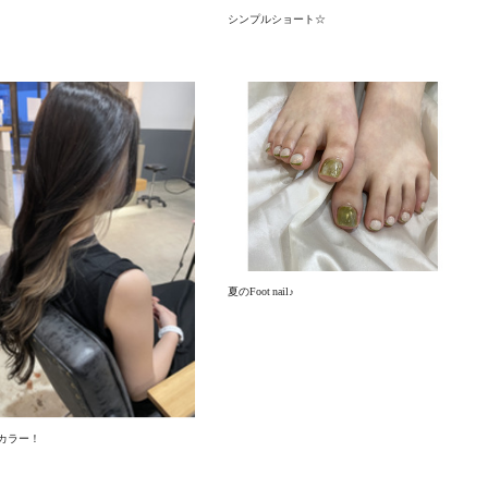
シンプルショート☆
夏のFoot nail♪
カラー！