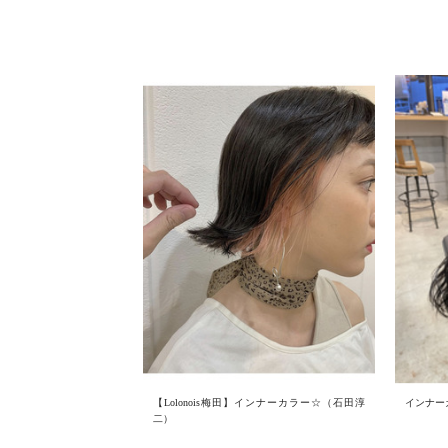
【Lolonois梅田】インナーカラー☆（石田淳
インナー
二）