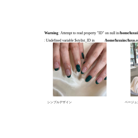
Warning
: Attempt to read property "ID" on null in
/home/luxui
: Undefined variable $stylist_ID in
/home/luxuinc/luxu.c
シンプルデザイン
ベージュカ