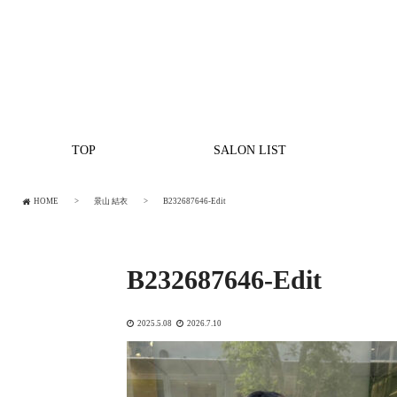
TOP
SALON LIST
HOME
景山 結衣
B232687646-Edit
B232687646-Edit
2025.5.08
2026.7.10