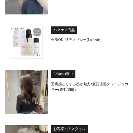
ヘアケア商品
全身OK！UVスプレー[Lolonois]
Lolonois豊中
透明感とくすみ感が魅力♪髪質改善グレージュカ
ラー(豊中/岡町)
お客様ヘアスタイル