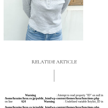
RELATIDE ARTICLE
Warning
: Attempt to read property "ID" on null in
/home/luxuinc/luxu.co.jp/public_html/wp-content/themes/luxu/functions.php
on line
624
Warning
: Undefined variable $stylist_ID in
/home/luxuinc/luxu.co.jp/public_html/wp-content/themes/luxu/functions.php