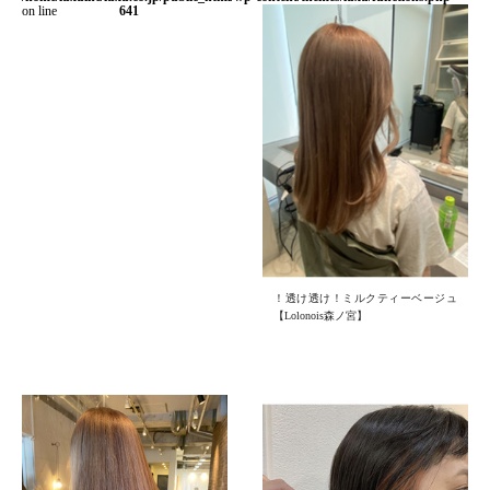
on line
641
！透け透け！ミルクティーベージュ
【Lolonois森ノ宮】