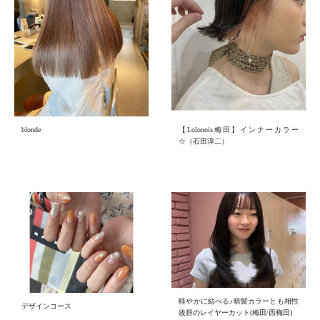
blonde
【Lolonois梅田】インナーカラー
☆（石田淳二）
軽やかに結べる♪暗髪カラーとも相性
デザインコース
抜群のレイヤーカット(梅田/西梅田)