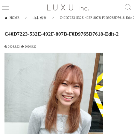
HOME
山本 侑奈
C40D7223-532E-492F-807B-F0D9765D7618-Edit-
C40D7223-532E-492F-807B-F0D9765D7618-Edit-2
2026.5.22
2026.5.22