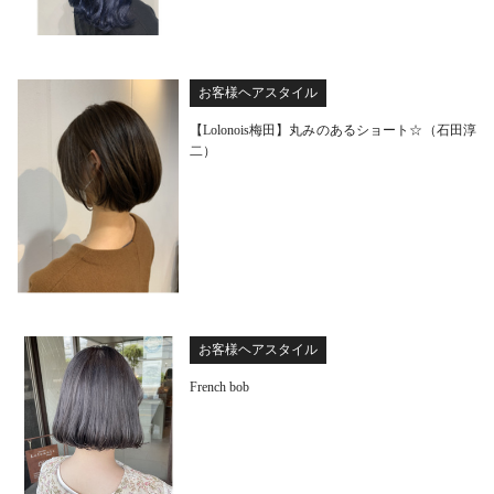
お客様ヘアスタイル
【Lolonois梅田】丸みのあるショート☆（石田淳
二）
お客様ヘアスタイル
French bob