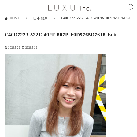
HOME
山本 侑奈
C40D7223-532E-492F-807B-F0D9765D7618-Edit
C40D7223-532E-492F-807B-F0D9765D7618-Edit
2026.5.22
2026.5.22