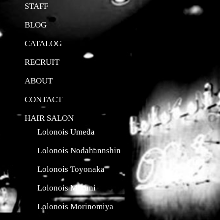
STAFF
BLOG
CATALOG
RECRUIT
ABOUT
CONTACT
HAIR SALON
Lolonois Umeda
Lolonois Nodahannshin
Lolonois Toyonaka
Lolonois Mikuni
Lolonois Morinomiya