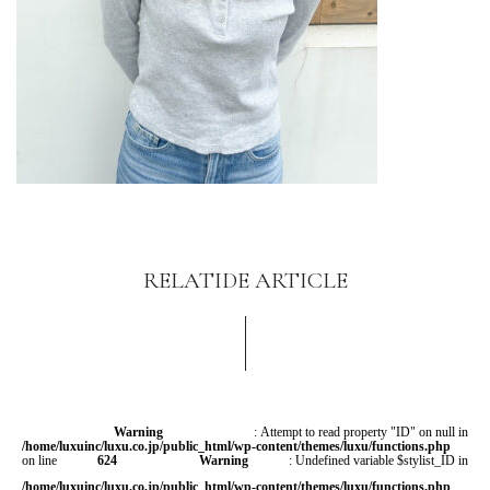
RELATIDE ARTICLE
Warning
: Attempt to read property "ID" on null in
/home/luxuinc/luxu.co.jp/public_html/wp-content/themes/luxu/functions.php
on line
624
Warning
: Undefined variable $stylist_ID in
/home/luxuinc/luxu.co.jp/public_html/wp-content/themes/luxu/functions.php