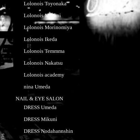
Lolonois Toyonaka
Lolonois Mikuni
Lolonois Morinomiya
Lolonois Ikeda
Lolonois Temmma
Lolonois Nakatsu
Lolonois academy
nina Umeda
NAIL & EYE SALON
DRESS Umeda
DRESS Mikuni
DRESS Nodahannshin