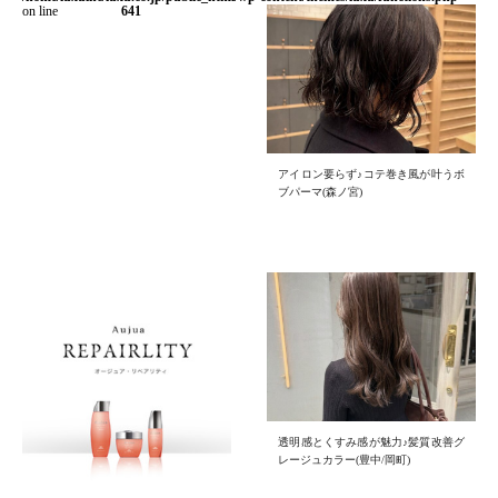
on line
641
アイロン要らず♪コテ巻き風が叶うボ
ブパーマ(森ノ宮)
透明感とくすみ感が魅力♪髪質改善グ
レージュカラー(豊中/岡町)