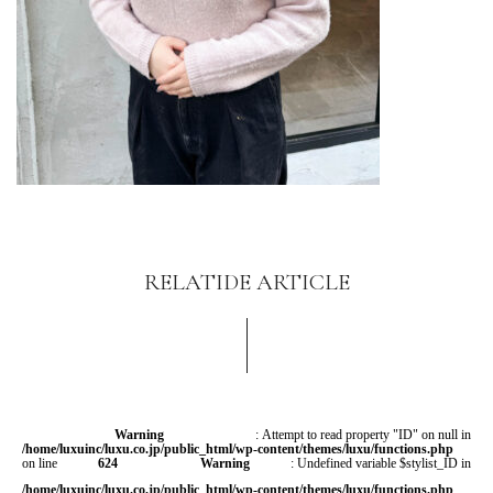
RELATIDE ARTICLE
Warning
: Attempt to read property "ID" on null in
/home/luxuinc/luxu.co.jp/public_html/wp-content/themes/luxu/functions.php
on line
624
Warning
: Undefined variable $stylist_ID in
/home/luxuinc/luxu.co.jp/public_html/wp-content/themes/luxu/functions.php