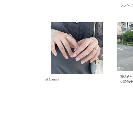
ラッシュ
透明感た
pink aurora
い髪色(中