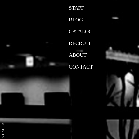
STAFF
BLOG
CATALOG
RECRUIT
ABOUT
CONTACT
©LUXU GROUP Co.