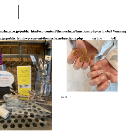
nc/luxu.co.jp/public_html/wp-content/themes/luxu/functions.php
on line
624
Warning
o.jp/public_html/wp-content/themes/luxu/functions.php
on line
641
color 〇