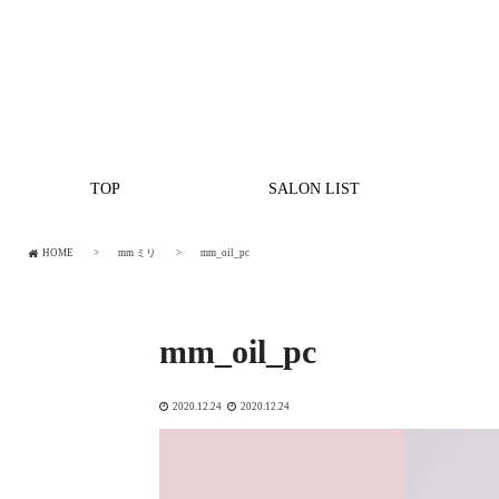
TOP
SALON LIST
HOME
mm ミリ
mm_oil_pc
mm_oil_pc
2020.12.24
2020.12.24