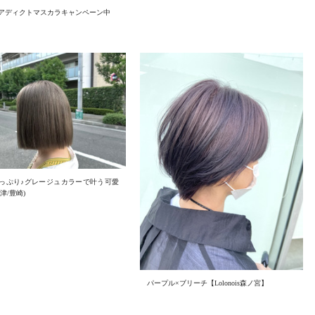
アディクトマスカラキャンペーン中
っぷり♪グレージュカラーで叶う可愛
津/豊崎)
パープル×ブリーチ【Lolonois森ノ宮】