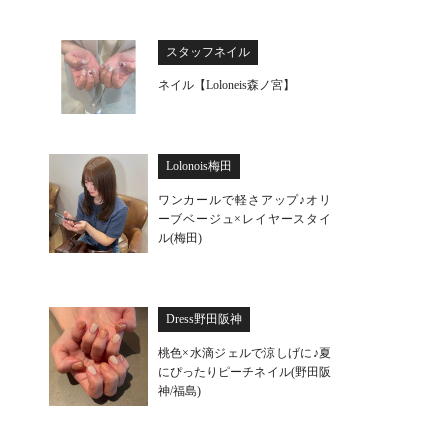
スタッフネイル
ネイル【Loloneis森ノ宮】
Lolonois梅田
ワンカールで軽さアップ♪オリ
ーブベージュ×レイヤースタイ
ル(梅田)
Dress野田阪神
桃色×水滴ジェルで涼しげに♪夏
にぴったりピーチネイル(野田阪
神/福島)