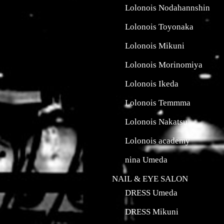
Lolonois Nodahannshin
Lolonois Toyonaka
Lolonois Mikuni
Lolonois Morinomiya
Lolonois Ikeda
Lolonois Temmma
Lolonois Nakatsu
Lolonois academy
nina Umeda
NAIL & EYE SALON
DRESS Umeda
DRESS Mikuni