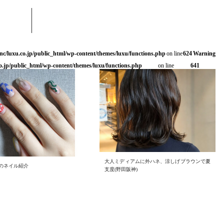
nc/luxu.co.jp/public_html/wp-content/themes/luxu/functions.php
on line
624
Warning
o.jp/public_html/wp-content/themes/luxu/functions.php
on line
641
大人ミディアムに外ハネ、涼しげブラウンで夏
のネイル紹介
支度(野田阪神)