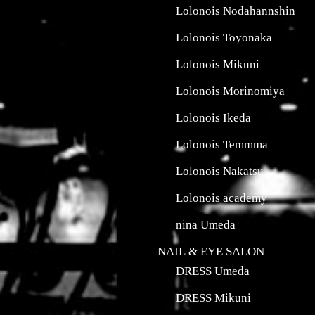
Lolonois Nodahannshin
Lolonois Toyonaka
Lolonois Mikuni
Lolonois Morinomiya
Lolonois Ikeda
Lolonois Temmma
Lolonois Nakatsu
Lolonois academy
nina Umeda
NAIL & EYE SALON
DRESS Umeda
DRESS Mikuni