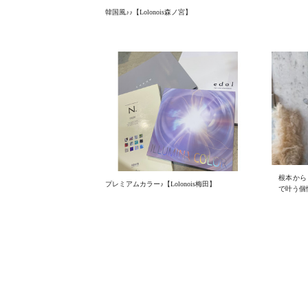
韓国風♪♪【Lolonois森ノ宮】
根本から
プレミアムカラー♪【Lolonois梅田】
で叶う個