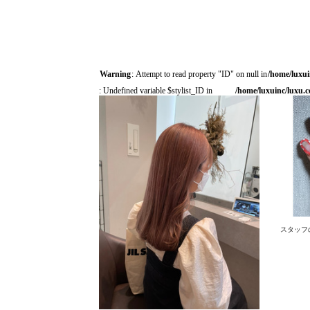
Warning
: Attempt to read property "ID" on null in
/home/luxui
: Undefined variable $stylist_ID in
/home/luxuinc/luxu.c
スタッフ