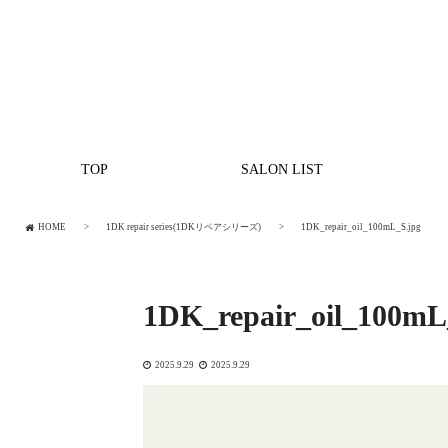
TOP
SALON LIST
HOME
1DK repair series(1DKリペアシリーズ)
1DK_repair_oil_100mL_S.jpg
1DK_repair_oil_100mL
2025.9.29
2025.9.29