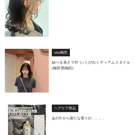
nina梅田
結べる長さで叶う♪くびれミディアムスタイル
(梅田/西梅田)
ヘアケア商品
あのN.から新たな香りが、、、、