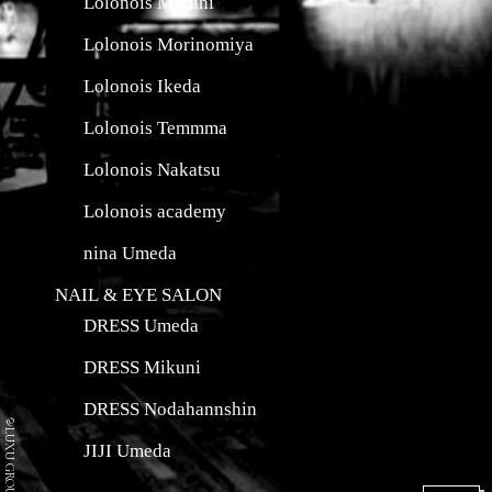
Lolonois Mikuni
Lolonois Morinomiya
Lolonois Ikeda
Lolonois Temmma
Lolonois Nakatsu
Lolonois academy
nina Umeda
NAIL & EYE SALON
DRESS Umeda
DRESS Mikuni
DRESS Nodahannshin
©LUXU GROUP Co.
JIJI Umeda