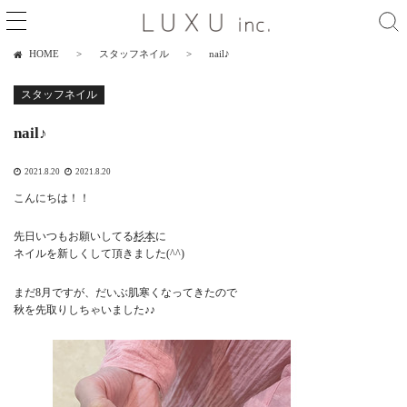
HOME
スタッフネイル
nail♪
スタッフネイル
nail♪
2021.8.20
2021.8.20
こんにちは！！
先日いつもお願いしてる
杉本
に
ネイルを新しくして頂きました(^^)
まだ8月ですが、だいぶ肌寒くなってきたので
秋を先取りしちゃいました♪♪