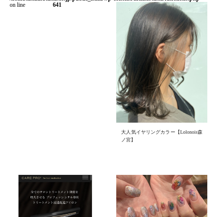
on line
641
大人気イヤリングカラー【Lolonois森
ノ宮】