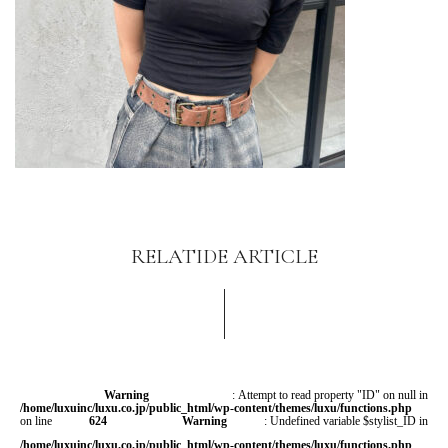
RELATIDE ARTICLE
Warning
: Attempt to read property "ID" on null in
/home/luxuinc/luxu.co.jp/public_html/wp-content/themes/luxu/functions.php
on line
624
Warning
: Undefined variable $stylist_ID in
/home/luxuinc/luxu.co.jp/public_html/wp-content/themes/luxu/functions.php