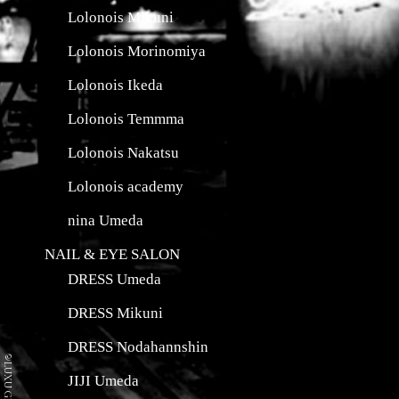
Lolonois Mikuni
Lolonois Morinomiya
Lolonois Ikeda
Lolonois Temmma
Lolonois Nakatsu
Lolonois academy
nina Umeda
NAIL & EYE SALON
DRESS Umeda
DRESS Mikuni
DRESS Nodahannshin
©LUXU GROUP Co.
JIJI Umeda