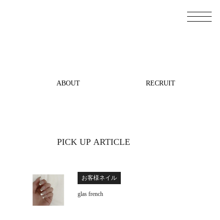
ABOUT
RECRUIT
PICK UP ARTICLE
お客様ネイル
glas french