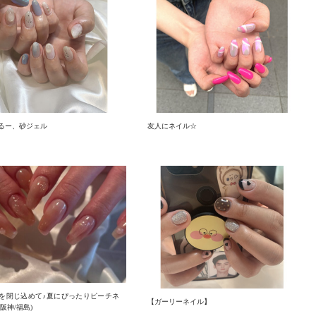
るー、砂ジェル
友人にネイル☆
を閉じ込めて♪夏にぴったりピーチネ
【ガーリーネイル】
阪神/福島)