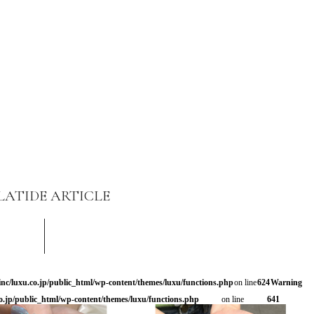
LATIDE ARTICLE
inc/luxu.co.jp/public_html/wp-content/themes/luxu/functions.php
on line
624
Warning
brown ○
o.jp/public_html/wp-content/themes/luxu/functions.php
on line
641