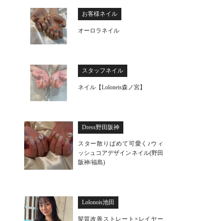
お客様ネイル
オーロラネイル
スタッフネイル
ネイル【Loloneis森ノ宮】
Dress野田阪神
スター散りばめて可愛く♪ウィ
ッシュコアデザインネイル(野田
阪神/福島)
Lolonois池田
髪質改善ストレート×レイヤー