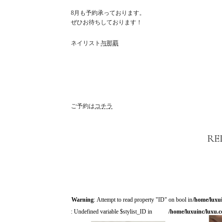
8月も予約承っております。
ぜひお待ちしております！
ネイリスト
与那覇
ご予約は
コチラ
RE
Warning
: Attempt to read property "ID" on bool in
/home/luxu
: Undefined variable $stylist_ID in
/home/luxuinc/luxu.c