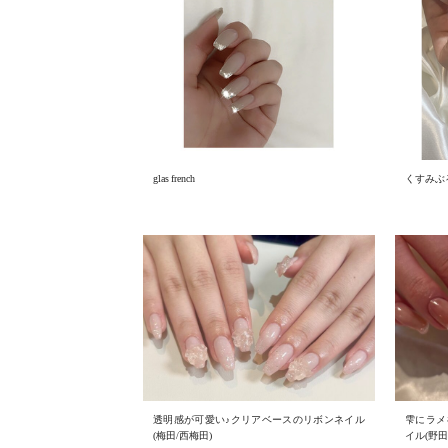
glas french
くすみぶ
透明感が可愛い♪クリアベースのリボンネイル
雫にラメ
(梅田/西梅田)
イル(野田