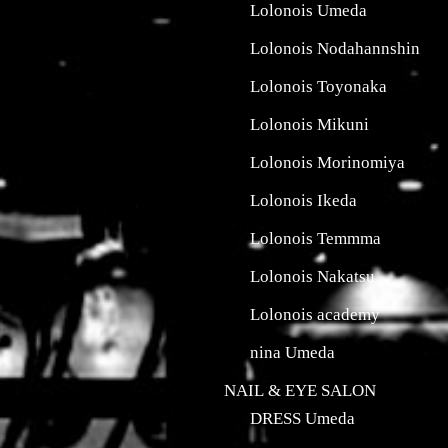
Lolonois Umeda
Lolonois Nodahannshin
Lolonois Toyonaka
Lolonois Mikuni
Lolonois Morinomiya
Lolonois Ikeda
Lolonois Temmma
Lolonois Nakatsu
Lolonois academy
nina Umeda
NAIL & EYE SALON
DRESS Umeda