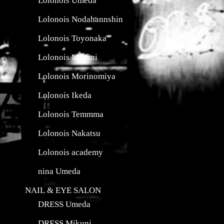
Lolonois Nodahannshin
Lolonois Toyonaka
Lolonois Mikuni
Lolonois Morinomiya
Lolonois Ikeda
Lolonois Temmma
Lolonois Nakatsu
Lolonois academy
nina Umeda
NAIL & EYE SALON
DRESS Umeda
DRESS Mikuni