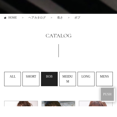
HOME
ヘアカタログ
長さ
ボブ
CATALOG
©LUXU GROUP Co.
ALL
SHORT
BOB
MEIDU
LONG
MENS
M