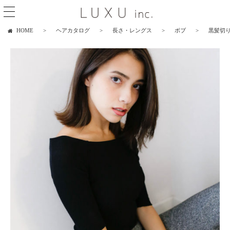
HOME
ヘアカタログ
長さ・レングス
ボブ
黒髪切