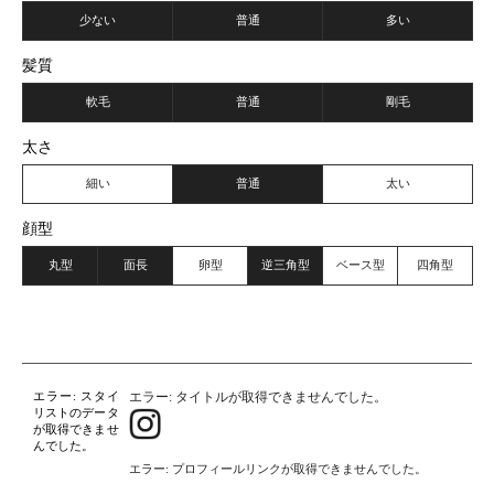
少ない
普通
多い
髪質
軟毛
普通
剛毛
太さ
細い
普通
太い
顔型
丸型
面長
卵型
逆三角型
ベース型
四角型
エラー: タイトルが取得できませんでした。
エラー: スタイ
リストのデータ
が取得できませ
んでした。
エラー: プロフィールリンクが取得できませんでした。