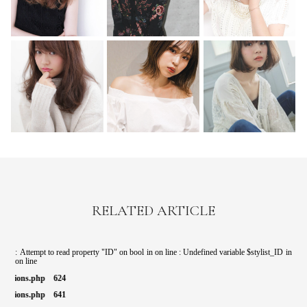
RELATED ARTICLE
: Attempt to read property "ID" on bool in
on line
: Undefined variable $stylist_ID in
on line
hp
624
hp
641