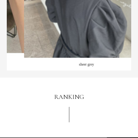
sheer grey
RANKING