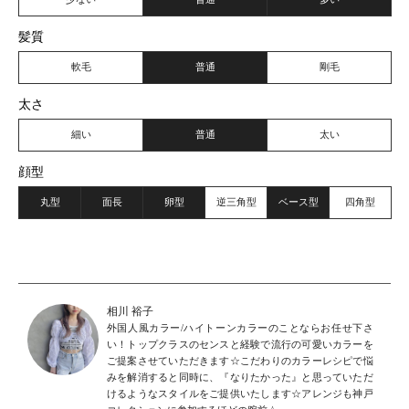
髪質
軟毛
普通
剛毛
太さ
細い
普通
太い
顔型
丸型
面長
卵型
逆三角型
ベース型
四角型
相川 裕子
外国人風カラー/ハイトーンカラーのことならお任せ下さ
い！トップクラスのセンスと経験で流行の可愛いカラーを
ご提案させていただきます☆こだわりのカラーレシピで悩
みを解消すると同時に、『なりたかった』と思っていただ
けるようなスタイルをご提供いたします☆アレンジも神戸