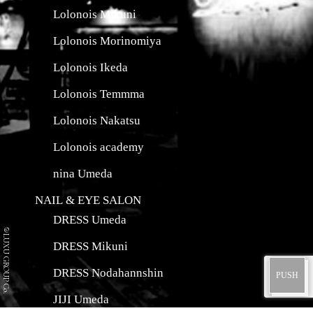
Lolonois Mikuni
Lolonois Morinomiya
Lolonois Ikeda
Lolonois Temmma
Lolonois Nakatsu
Lolonois academy
nina Umeda
NAIL & EYE SALON
DRESS Umeda
©LUXU GROUP Co.
DRESS Mikuni
DRESS Nodahannshin
JIJI Umeda