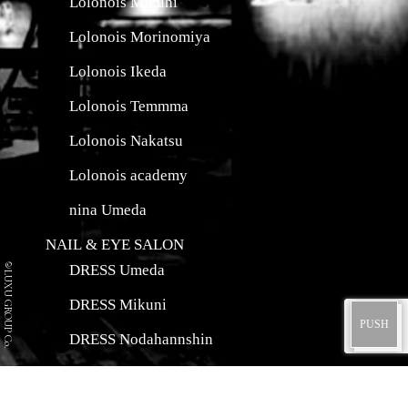
Lolonois Mikuni
Lolonois Morinomiya
Lolonois Ikeda
Lolonois Temmma
Lolonois Nakatsu
Lolonois academy
nina Umeda
NAIL & EYE SALON
©LUXU GROUP Co.
DRESS Umeda
DRESS Mikuni
DRESS Nodahannshin
JIJI Umeda