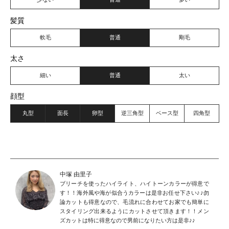
髪質
軟毛
普通
剛毛
太さ
細い
普通
太い
顔型
丸型
面長
卵型
逆三角型
ベース型
四角型
中塚 由里子
ブリーチを使ったハイライト、ハイトーンカラーが得意で
す！！海外風や海が似合うカラーは是非お任せ下さい♪♪勿
論カットも得意なので、毛流れに合わせてお家でも簡単に
スタイリング出来るようにカットさせて頂きます！！メン
ズカットは特に得意なので男前になりたい方は是非♪♪