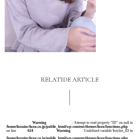
RELATIDE ARTICLE
Warning
: Attempt to read property "ID" on null in
/home/luxuinc/luxu.co.jp/public_html/wp-content/themes/luxu/functions.php
on line
624
Warning
: Undefined variable $stylist_ID in
/home/luxuinc/luxu.co.jp/public_html/wp-content/themes/luxu/functions.php