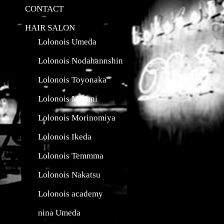
CONTACT
HAIR SALON
Lolonois Umeda
Lolonois Nodahannshin
Lolonois Toyonaka
Lolonois Mikuni
Lolonois Morinomiya
Lolonois Ikeda
Lolonois Temmma
Lolonois Nakatsu
Lolonois academy
nina Umeda