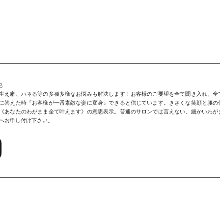
也
生え癖、ハネる等の多種多様なお悩みも解決します！お客様のご要望を全て聞き入れ、全
に答えた時『お客様が一番素敵な姿に変身』できると信じています。きさくな笑顔と腰の
《あなたのわがまま全て叶えます》の意思表示。普通のサロンでは言えない、細かいわが
へお申し付け下さい。