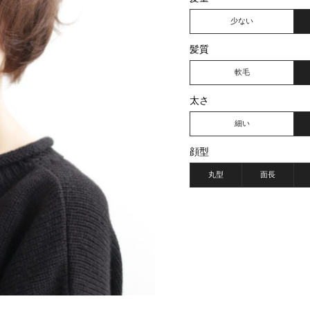
少ない
髪質
軟毛
太さ
細い
顔型
丸型
面長