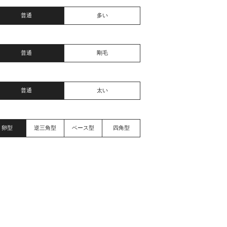
普通
多い
普通
剛毛
普通
太い
卵型
逆三角型
ベース型
四角型