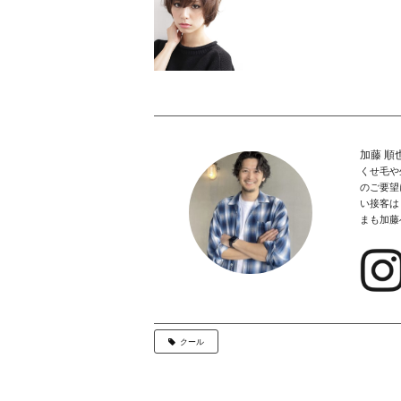
加藤 順
くせ毛や
のご要望
い接客は
まも加藤
クール