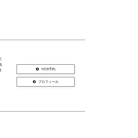
て
低
WEB予約
ま
プロフィール