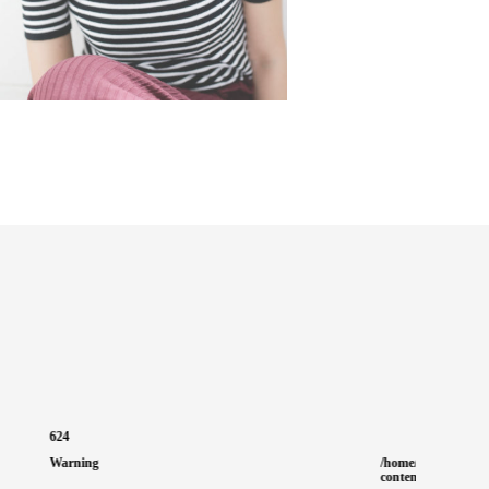
/home/luxuinc/luxu.co.jp/public_html/wp-
content/themes/luxu/functions.php