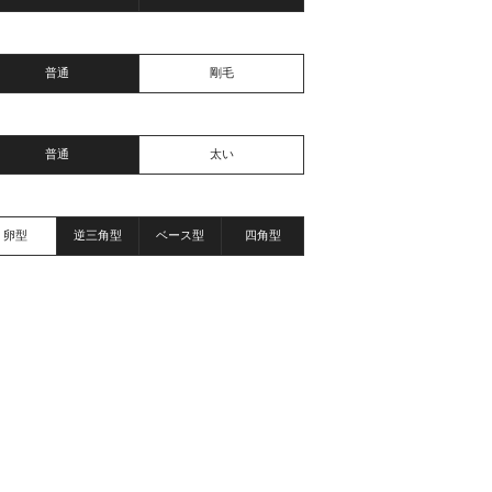
普通
剛毛
普通
太い
卵型
逆三角型
ベース型
四角型