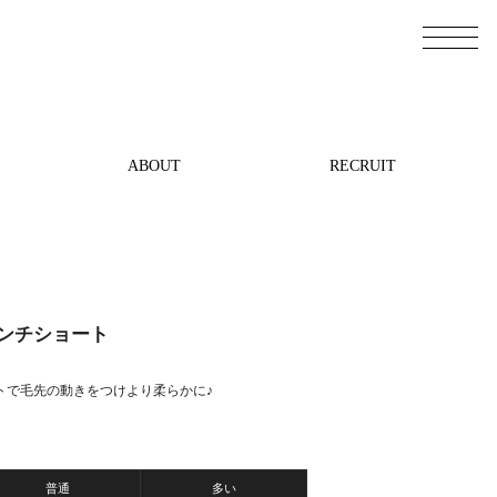
ABOUT
RECRUIT
ンチショート
トで毛先の動きをつけより柔らかに♪
普通
多い