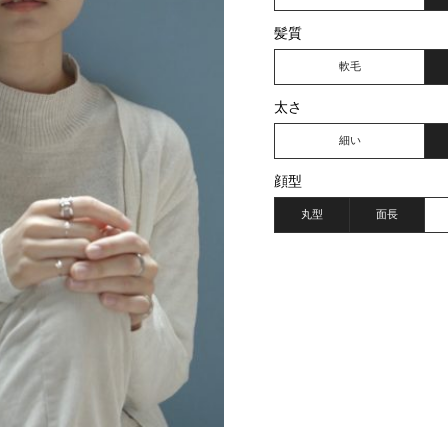
髪質
軟毛
太さ
細い
顔型
丸型
面長