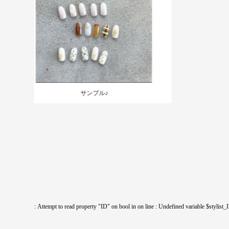
サンプル♪
: Attempt to read property "ID" on bool in
on line
: Undefined variable $stylist_