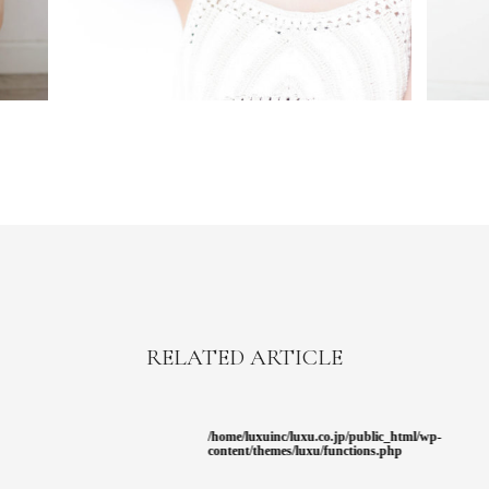
RELATED ARTICLE
/home/luxuinc/luxu.co.jp/public_html/wp-
624
content/themes/luxu/functions.php
Warning