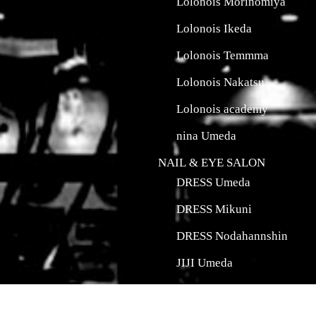
Lolonois Morinomiya
Lolonois Ikeda
Lolonois Temmma
Lolonois Nakatsu
Lolonois academy
nina Umeda
NAIL & EYE SALON
DRESS Umeda
DRESS Mikuni
DRESS Nodahannshin
JIJI Umeda