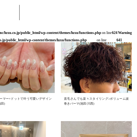
nc/luxu.co.jp/public_html/wp-content/themes/luxu/functions.php
on line
624
Warning
o.jp/public_html/wp-content/themes/luxu/functions.php
on line
641
ーマー×ドットで叶う可愛いデザイン
直毛さんでも楽々スタイリング♪ボリューム波
梅田)
巻きパーマ(池田/川西)