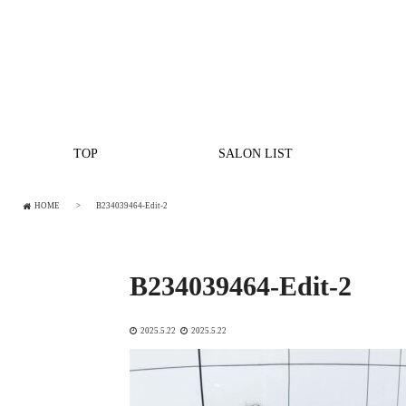
TOP
SALON LIST
HOME
B234039464-Edit-2
B234039464-Edit-2
2025.5.22
2025.5.22