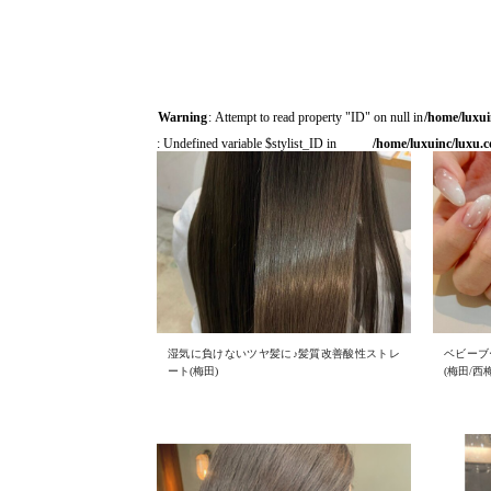
Warning
: Attempt to read property "ID" on null in
/home/luxui
: Undefined variable $stylist_ID in
/home/luxuinc/luxu.c
湿気に負けないツヤ髪に♪髪質改善酸性ストレ
ベビーブ
ート(梅田)
(梅田/西