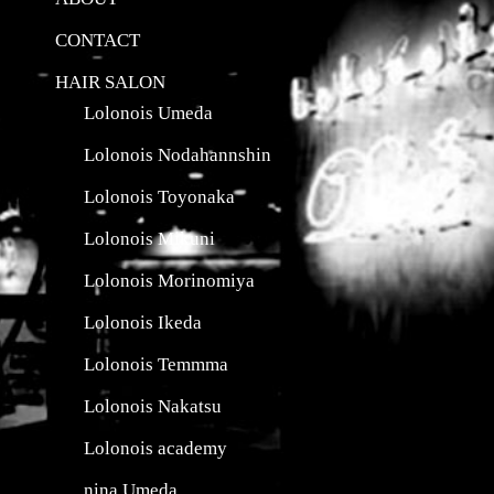
CONTACT
HAIR SALON
Lolonois Umeda
Lolonois Nodahannshin
Lolonois Toyonaka
Lolonois Mikuni
Lolonois Morinomiya
Lolonois Ikeda
Lolonois Temmma
Lolonois Nakatsu
Lolonois academy
nina Umeda