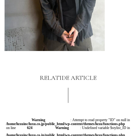
RELATIDE ARTICLE
Warning
: Attempt to read property "ID" on null in
/home/luxuinc/luxu.co.jp/public_html/wp-content/themes/luxu/functions.php
on line
624
Warning
: Undefined variable $stylist_ID in
/home/luxuinc/luxu.co.jp/public_html/wp-content/themes/luxu/functions.php