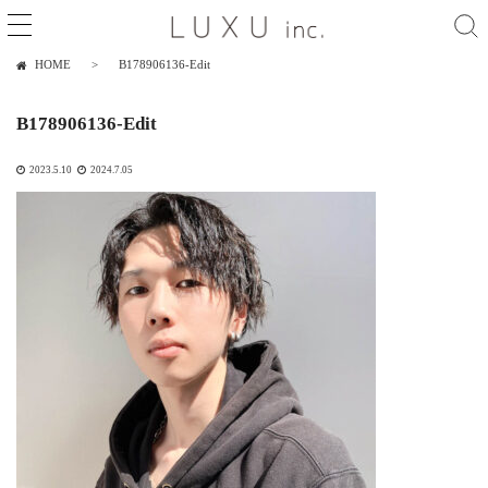
HOME
B178906136-Edit
B178906136-Edit
2023.5.10
2024.7.05