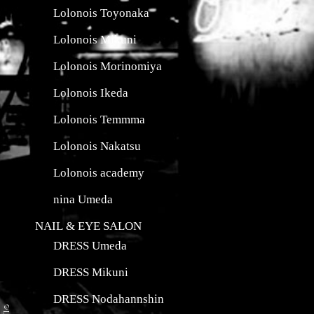
Lolonois Toyonaka
Lolonois Mikuni
Lolonois Morinomiya
Lolonois Ikeda
Lolonois Temmma
Lolonois Nakatsu
Lolonois academy
nina Umeda
NAIL & EYE SALON
DRESS Umeda
DRESS Mikuni
DRESS Nodahannshin