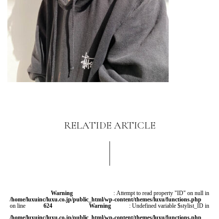
RELATIDE ARTICLE
Warning
: Attempt to read property "ID" on null in
/home/luxuinc/luxu.co.jp/public_html/wp-content/themes/luxu/functions.php
on line
624
Warning
: Undefined variable $stylist_ID in
/home/luxuinc/luxu.co.jp/public_html/wp-content/themes/luxu/functions.php