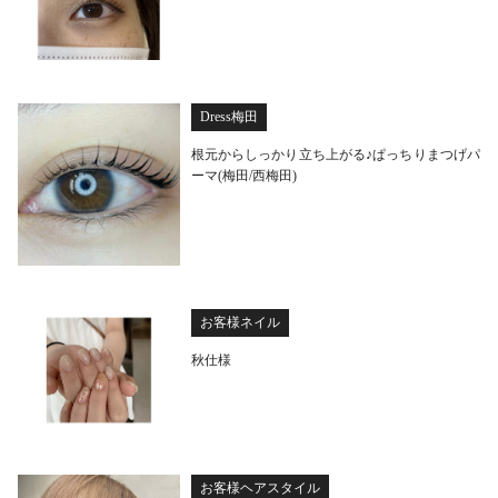
Dress梅田
根元からしっかり立ち上がる♪ぱっちりまつげパ
ーマ(梅田/西梅田)
お客様ネイル
秋仕様
お客様ヘアスタイル