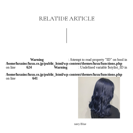
RELATIDE ARTICLE
Warning
: Attempt to read property "ID" on bool in
/home/luxuinc/luxu.co.jp/public_html/wp-content/themes/luxu/functions.php
on line
624
Warning
: Undefined variable $stylist_ID in
/home/luxuinc/luxu.co.jp/public_html/wp-content/themes/luxu/functions.php
on line
641
navy Blue