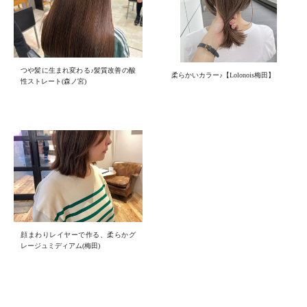
つや髪に生まれ変わる♪髪質改善の酸
柔らかいカラー♪【Lolonois梅田】
性ストレート(森ノ宮)
顔まわりレイヤーで作る、柔らかグ
レージュミディアム(梅田)