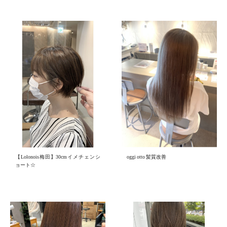
【Lolonois梅田】30cmイメチェンシ
oggi otto 髪質改善
ョート☆