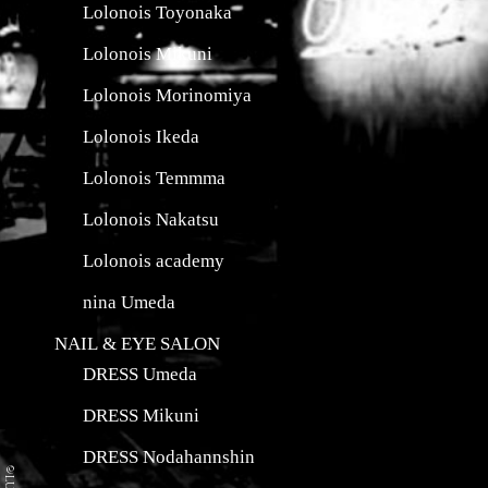
Lolonois Toyonaka
Lolonois Mikuni
Lolonois Morinomiya
Lolonois Ikeda
Lolonois Temmma
Lolonois Nakatsu
Lolonois academy
nina Umeda
NAIL & EYE SALON
DRESS Umeda
DRESS Mikuni
DRESS Nodahannshin