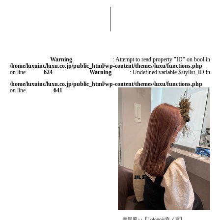
Warning
: Attempt to read property "ID" on bool in
/home/luxuinc/luxu.co.jp/public_html/wp-content/themes/luxu/functions.php
on line
624
Warning
: Undefined variable $stylist_ID in
/home/luxuinc/luxu.co.jp/public_html/wp-content/themes/luxu/functions.php
on line
641
韓国風♪♪【Lolonois森ノ宮】