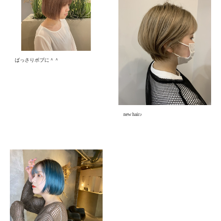
ばっさりボブに＾＾
new hair♪