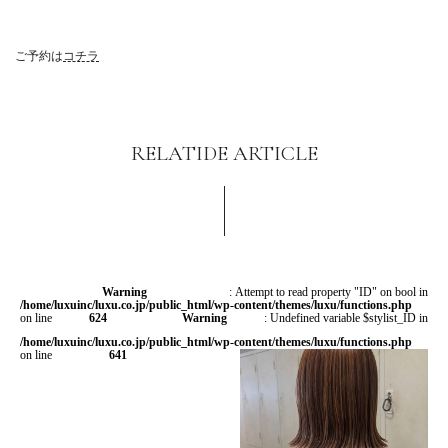
ご予約は
コチラ
RELATIDE ARTICLE
Warning
: Attempt to read property "ID" on bool in
/home/luxuinc/luxu.co.jp/public_html/wp-content/themes/luxu/functions.php
on line
624
Warning
: Undefined variable $stylist_ID in
/home/luxuinc/luxu.co.jp/public_html/wp-content/themes/luxu/functions.php
on line
641