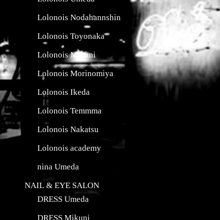
Lolonois Nodahannshin
Lolonois Toyonaka
Lolonois Mikuni
Lolonois Morinomiya
Lolonois Ikeda
Lolonois Temmma
Lolonois Nakatsu
Lolonois academy
nina Umeda
NAIL & EYE SALON
DRESS Umeda
DRESS Mikuni