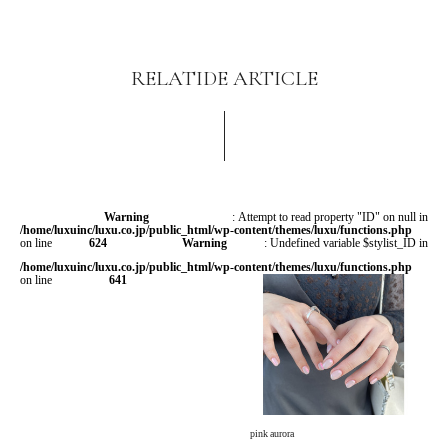
RELATIDE ARTICLE
Warning
: Attempt to read property "ID" on null in
/home/luxuinc/luxu.co.jp/public_html/wp-content/themes/luxu/functions.php
on line
624
Warning
: Undefined variable $stylist_ID in
/home/luxuinc/luxu.co.jp/public_html/wp-content/themes/luxu/functions.php
on line
641
pink aurora