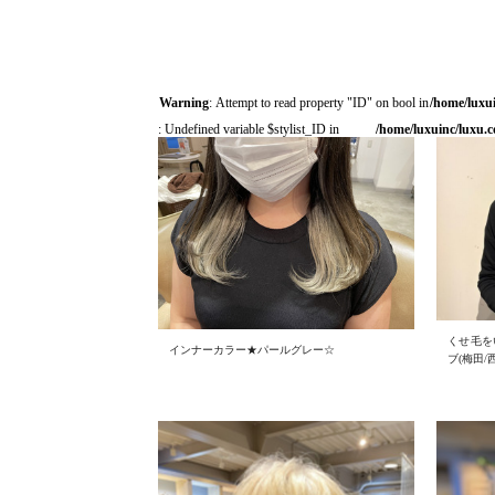
Warning
: Attempt to read property "ID" on bool in
/home/luxu
: Undefined variable $stylist_ID in
/home/luxuinc/luxu.c
くせ毛を
インナーカラー★パールグレー☆
ブ(梅田/