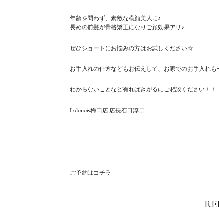
年齢を問わず、素敵な横顔美人に♪
長めの前髪が骨格矯正になりご顔効果アリ♪
ぜひショートにお悩みの方はお試しください☆
お手入れの仕方などもお伝えして、お家でのお手入れも一
わからないことなど有ればきがるにご相談ください！！
Lolonois梅田店 店長
石田淳二
ご予約は
コチラ
RE