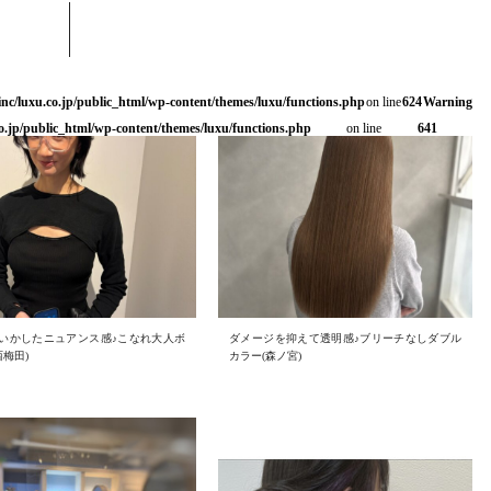
くせ毛をいかしたニュアンス感♪こなれ
(梅田/西梅田)
inc/luxu.co.jp/public_html/wp-content/themes/luxu/functions.php
on line
624
Warning
o.jp/public_html/wp-content/themes/luxu/functions.php
on line
641
いかしたニュアンス感♪こなれ大人ボ
ダメージを抑えて透明感♪ブリーチなしダブル
西梅田)
カラー(森ノ宮)