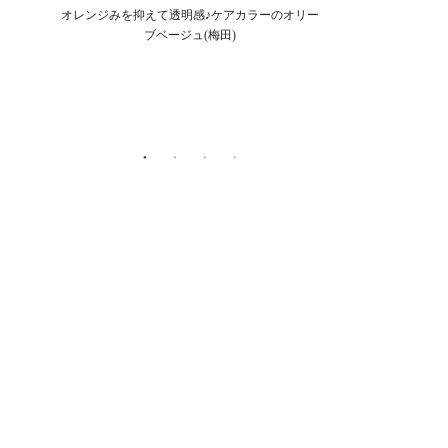
大人ボブ
オレンジみを抑えて透明感♪ケアカラーのオリー
ワンカールで軽さ
ブベージュ(梅田)
イヤー